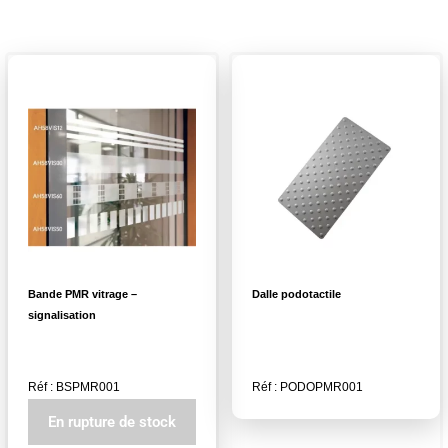
Bande PMR vitrage –
Dalle podotactile
signalisation
Réf : BSPMR001
Réf : PODOPMR001
En rupture de stock