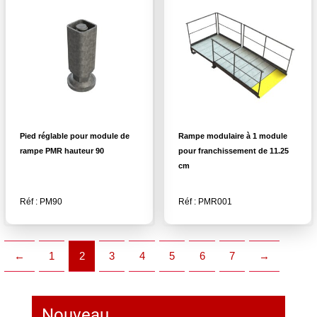
Pied réglable pour module de
Rampe modulaire à 1 module
rampe PMR hauteur 90
pour franchissement de 11.25
cm
Réf : PM90
Réf : PMR001
←
1
2
3
4
5
6
7
→
Nouveau