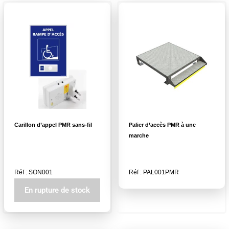
Carillon d’appel PMR sans-fil
Palier d’accès PMR à une
marche
Réf : SON001
Réf : PAL001PMR
En rupture de stock