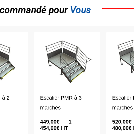
commandé pour
Vous
 à 2
Escalier PMR à 3
Escalier
marches
marches
e
Plage
449,00
€
–
1
520,00
€
de
454,00
€
HT
480,00
€