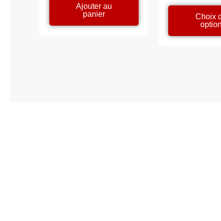
prix 
Ajouter au
339,
panier
Choix 
à
optio
1
344,