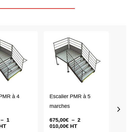
 PMR à 4
Escalier PMR à 5
Cari
marches
sans-
Plage
Plage
–
1
675,00
€
–
2
29,0
de
de
HT
010,00
€
HT