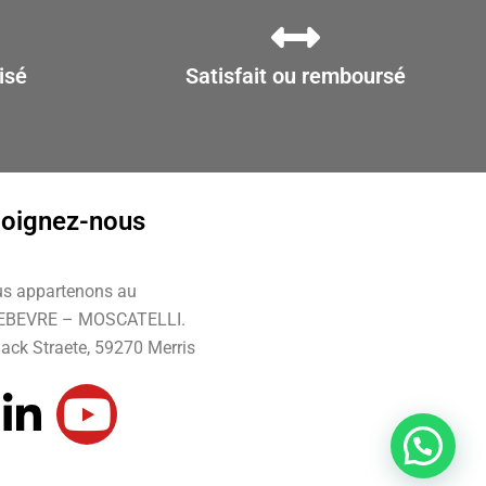
isé
Satisfait ou remboursé
joignez-nous
s appartenons au
EBEVRE – MOSCATELLI.
ack Straete, 59270 Merris
L
Y
i
o