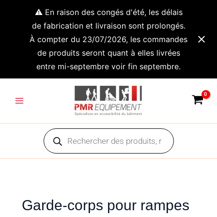
Aller
⚠️ En raison des congés d'été, les délais
au
de fabrication et livraison sont prolongés.
contenu
À compter du 23/07/2026, les commandes
de produits seront quant à elles livrées
entre mi-septembre voir fin septembre.
Main
Menu
Recherche
de
produits
Garde-corps pour rampes