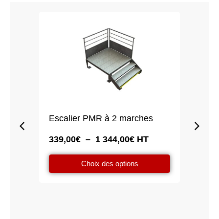
Escalier PMR à 2 marches
Esca
Plage
339,00
€
–
1 344,00
€
HT
449,
de
prix :
Ce
Choix des options
339,00€
produit
à
a
1
plusieurs
344,00€
variations.
Les