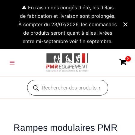
Aller
⚠️ En raison des congés d'été, les délais
au
de fabrication et livraison sont prolongés.
contenu
À compter du 23/07/2026, les commandes
de produits seront quant à elles livrées
entre mi-septembre voir fin septembre.
Module
Main
intermédiaire
Menu
de
rampe
Recherche
PMR
de
produits
modulaire
1m50
Rampes modulaires PMR