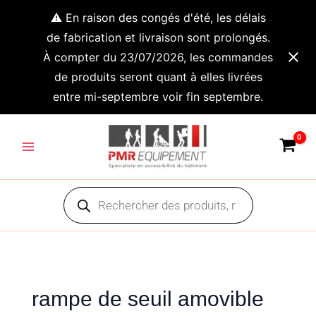
Aller
⚠️ En raison des congés d'été, les délais
au
de fabrication et livraison sont prolongés.
contenu
À compter du 23/07/2026, les commandes
de produits seront quant à elles livrées
entre mi-septembre voir fin septembre.
Main
Menu
Recherche
de
produits
rampe de seuil amovible