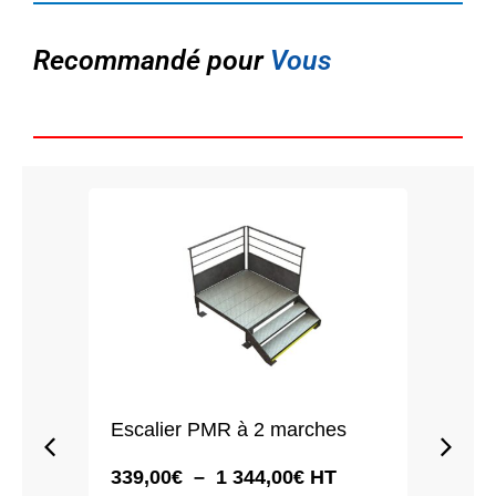
Recommandé pour
Vous
Escalier PMR à 2 marches
Esca
Plage
339,00
€
–
1 344,00
€
HT
449,