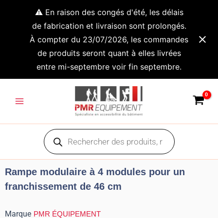
Aller
⚠️ En raison des congés d'été, les délais
au
de fabrication et livraison sont prolongés.
contenu
À compter du 23/07/2026, les commandes
de produits seront quant à elles livrées
entre mi-septembre voir fin septembre.
Main
Menu
Recherche
de
produits
Rampe modulaire à 4 modules pour un
franchissement de 46 cm
Marque
PMR ÉQUIPEMENT