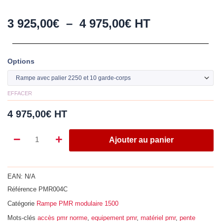
Plage
3 925,00
€
–
4 975,00
€
HT
de
prix :
Options
quantité
3
de
925,00€
Rampe
à
EFFACER
modulaire
à
4
4 975,00
€
HT
4
975,00€
modules
Ajouter au panier
pour
un
franchissement
EAN:
N/A
de
Référence
PMR004C
46
cm
Catégorie
Rampe PMR modulaire 1500
Mots-clés
accès pmr norme
,
equipement pmr
,
matériel pmr
,
pente