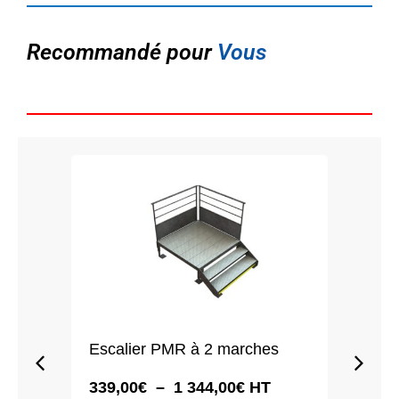
Recommandé pour
Vous
Escalier PMR à 2 marches
Esca
Plage
339,00
€
–
1 344,00
€
HT
449,