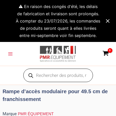
Aller
⚠️ En raison des congés d'été, les délais
au
de fabrication et livraison sont prolongés.
contenu
À compter du 23/07/2026, les commandes
de produits seront quant à elles livrées
entre mi-septembre voir fin septembre.
Main
Menu
Recherche
de
produits
Rampe d’accès modulaire pour 49.5 cm de
franchissement
Marque
PMR ÉQUIPEMENT