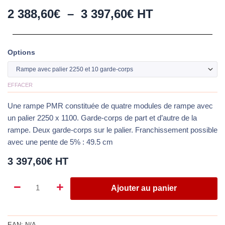
Plage
2 388,60
€
–
3 397,60
€
HT
de
prix :
Options
quantité
2
de
388,60€
Rampe
à
EFFACER
d'accès
modulaire
3
Une rampe PMR constituée de quatre modules de rampe avec
pour
397,60€
un palier 2250 x 1100. Garde-corps de part et d’autre de la
49.5
rampe. Deux garde-corps sur le palier. Franchissement possible
cm
avec une pente de 5% : 49.5 cm
de
3 397,60
€
HT
franchissement
Ajouter au panier
EAN:
N/A